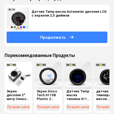
Датчик Temp масла Autometer дисплея LCD
с экраном 2,5 дюймов
Продолжать
Порекомендованные Продукты
Экран
Экран Sinco
Датчик Temp
датчик 2"
дисплея 2"
Tech 6115B
масла
температ
метр Синко
Plastic 2
техника 6115
масла
техника
”измерителя
Sinco
Autometer
6145Т
температуры
пластиковый
12V
Лучшая цена
Лучшая цена
Лучшая цена
Лучшая ц
указателя
масла
измеряет
алюминие