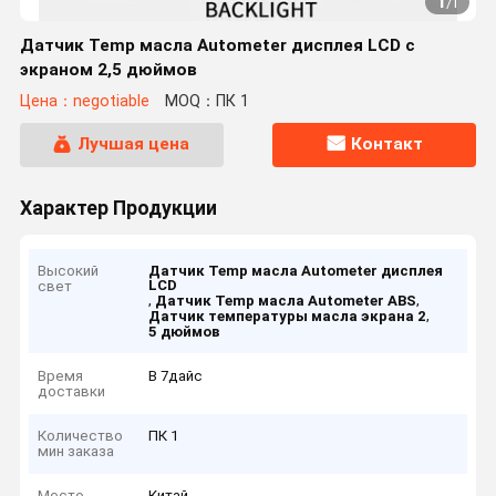
1
/
1
Датчик Temp масла Autometer дисплея LCD с
экраном 2,5 дюймов
Цена：negotiable
MOQ：ПК 1
Лучшая цена
Контакт
Характер Продукции
Высокий
Датчик Temp масла Autometer дисплея
LCD
свет
,
,
Датчик Temp масла Autometer ABS
,
Датчик температуры масла экрана 2
5 дюймов
Время
В 7дайс
доставки
Количество
ПК 1
мин заказа
Место
Китай