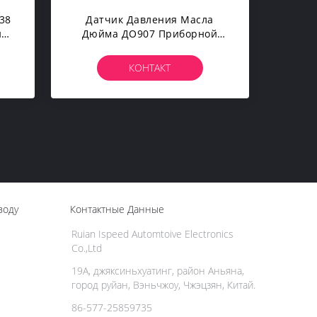
38
Датчик Давления Масла
ия
Дюйма ДО907 Приборной
ий
Панели 2,5 Гоночной
Машины Техника Синко
КОНТАКТ
воду
Контактные Данные
Ruian Ispeed Automtoive Electronics
Co.,Ltd
19А, джяксиньхуатинг, район Аньяна,
город руйан, Вэньчжоу, Чжэцзян, Китай.
86-577-25859735