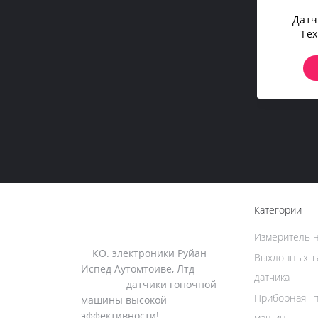
Датч
Те
Скорос
Категории
Измеритель н
КО. электроники Руйан
Выхлопных г
Испед Аутомтоиве, Лтд
датчика
датчики гоночной
Приборная п
машины высокой
эффективности!
машины