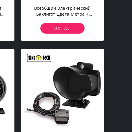
а
Всеобщий Электрический
й
Баклигхт Цвета Метра 7
Датчика/гоночного
уга
Автомобиля Давления Масла
КОНТАКТ