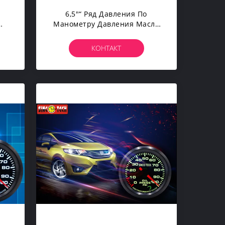
6,5"“ Ряд Давления По
Манометру Давления Масла
а С
Корабля Гонок
Электрический 0 До 1500
КОНТАКТ
ПСИ