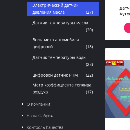
Электрический датчик
Датч
давления масла
(27)
Ауто
Масла 
Датчик температуры масла
Ав
(20)
Вольтметр автомобиля
цифровой
(18)
Датчик температуры воды
(28)
цифровой датчик РПМ
(22)
Метр коэффициента топлива
воздуха
(17)
О Компании
Наша Фабрика
Контроль Качества