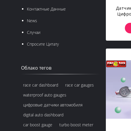
Датчик
Контактные Данные
Цифро
Авт
News
Случаи
Спросите Цитату
Облако тегов
race car dashboard
race car gauges
waterproof auto gauges
цифровые датчики автомобиля
digital auto dashboard
car boost gauge
turbo boost meter