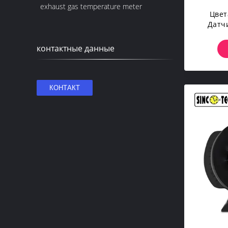
exhaust gas temperature meter
Цвет
Датч
Вторич
Регули
контактные данные