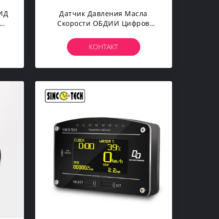
ИД
Датчик Давления Масла
Скорости ОБДИИ Цифров
ПА
Черточки Техника ДО916
Синко
КОНТАКТ