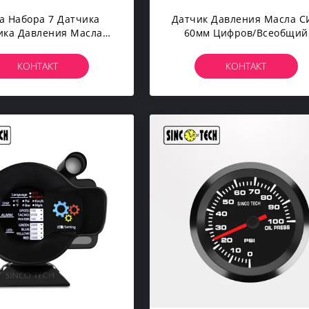
а Набора 7 Датчика
Датчик Давления Масла С
ика Давления Масла
60мм Цифров/всеобщий
ного Рынка Блока ПСИ
Дисплей Блока Датчика К
руемые Для Гоночных
Давления Масла
КОНТАКТ
КОНТАКТ
Автомобилей