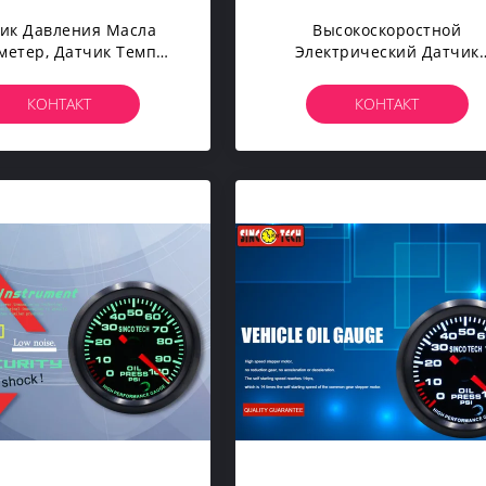
ик Давления Масла
Высокоскоростной
метер, Датчик Темп
Электрический Датчик
Цифров Для Всеобщих
Давления Масла 2,5 Дюйм
томобилей Ралли
Степпер Мотором 12В
КОНТАКТ
КОНТАКТ