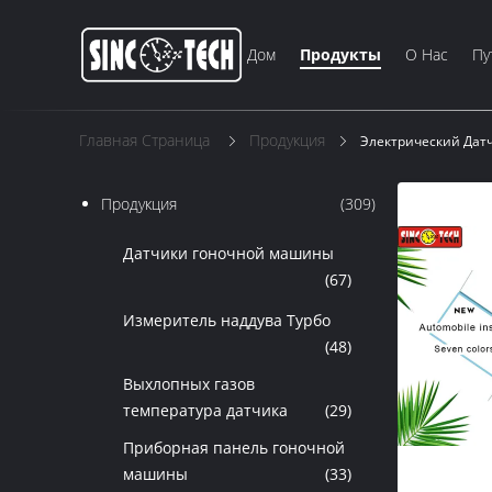
Дом
Продукты
О Нас
Пу
Главная Страница
Продукция
Электрический Дат
Продукция
(309)
Датчики гоночной машины
(67)
Измеритель наддува Турбо
(48)
Выхлопных газов
температура датчика
(29)
Приборная панель гоночной
машины
(33)