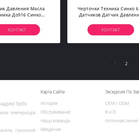
ик Давления Масла
Черточки Техника Синко 6
хника До916 Синко
Датчиков Датчик Давлен
ти Черточки Датчика
Масла Белой Электрическ
Электрический
КОНТАКТ
КОНТАКТ
<
1
2
Карта Сайта
Экскурсия По За
История
OEM / ODM
аддува Турбо
Обслуживание
R и D
азов температура
Наша команда
поточная линия
Введение
анель гоночной