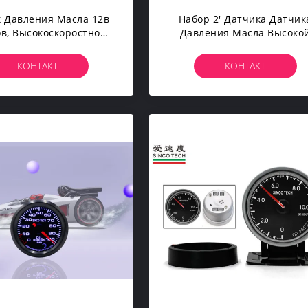
 Давления Масла 12в
Набор 2' Датчика Датчик
в, Высокоскоростной
Давления Масла Высоко
омобильный Датчик
Эффективности
Давления Масла
Электрический „мотор Кр
КОНТАКТ
КОНТАКТ
Степпер